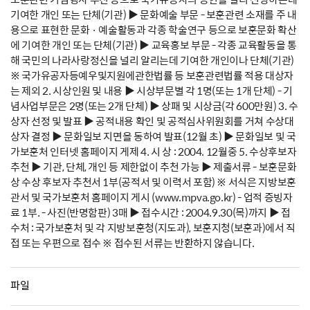
기여한 개인 또는 단체(기관) ▶ 문화예술 부문 - 보훈관련 소재를 주 내
용으로 표현한 문화 · 예술활동과 각종 학술연구 등으로 보훈문화 확산
에 기여한 개인 또는 단체(기관) ▶ 교육홍보 부문 - 각종 교육활동을 통
해 국민의 나라사랑정신을 널리 알리는데 기여한 개인이나 단체(기관)
※ 국가유공자등예우및지원에관한법률 등 보훈관련법률 적용 대상자
는 제외 2. 시상인원 및 내용 ▶ 시상부문별 각 1명(또는 1개 단체) - 기
념사업부문은 2명(또는 2개 단체) ▶ 상패 및 시상금(각 600만원) 3. 수
상자 선정 및 발표 ▶ 공적내용 확인 및 공적심사위원회를 거쳐 수상대
상자 결정 ▶ 문화일보 지면을 동하여 발표(12월 초) ▶ 문화일보 및 국
가보훈처 인터넷 홈페이지 게제 4. 시 상 : 2004. 12월중 5. 수상후보자
추천 ▶ 기관, 단체, 개인 등 제한없이 추천 가능 ▶ 제출서류 - 보훈문화
상 수상 후보자 추천서 1부(공적서 및 이력서 포함) ※ 서식은 지방보훈
관서 및 국가보훈처 홈페이지 게시 (www.mpva.go.kr) - 업적 증빙자
료 1부. - 사진(반명함판) 3매 ▶ 접수시간 : 2004.9.30(목)까지 ▶ 접
수처 : 국가보훈처 및 각 지방보훈청(지도과), 보훈지청(보훈과)에서 직
접 또는 우편으로 접수 ※ 접수된 서류는 반환하지 않습니다.
파일