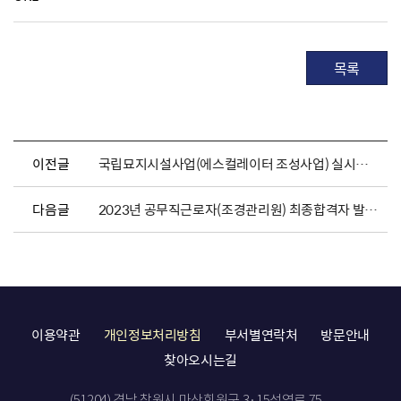
목록
이전글
국립묘지시설사업(에스컬레이터 조성사업) 실시계획(변경)(안) 열람공고
다음글
2023년 공무직근로자(조경관리원) 최종합격자 발표 및 채용서류 제출 공고
이용약관
개인정보처리방침
부서별연락처
방문안내
찾아오시는길
(51204) 경남 창원시 마산회원구 3·15성역로 75