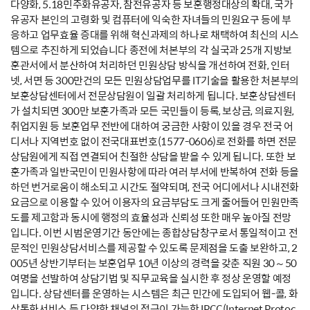
다양화, 5.18민주화유공자, 참전유공자 등 보훈행정대상의 확대, 국가
유공자 본인의 고령화 및 컴퓨터에 익숙한 자녀들의 민원요구 등에 부
응하고 업무효율 증대를 위해 혁신과제의 하나로 채택하여 최신의 시스
템으로 추진하게 되었습니다 종전에 처본부의 각 실국과 25개 지방보
훈관서에서 분산하여 처리하던 민원상담 방식을 개선하여 전화, 인터
넷, 서면 등 300만건의 모든 민원상담업무를 IT기술을 활용한 처본부의
보훈상담센터에서 전문상담원이 일괄 처리하게 됩니다. 보훈상담센터
가 설치되면 300만 보훈가족과 모든 국민들이 등록, 보상금, 의료지원,
취업지원 등 보훈업무 전반에 대하여 궁금한 사항이 있을 경우 전국 어
디서나 지역번호 없이 전국대표번호(1577-0606)로 전화를 하면 전문
상담원에게 직접 연결되어 친절한 상담을 받을 수 있게 됩니다. 또한 보
훈가족과 일반국민이 민원사항에 따라 여러 부서에 반복하여 전화 등을
하던 번거로움이 해소되고 시간도 절약되며, 전국 어디에서나 시내전화
요금으로 이용할 수 있어 이용자의 요금부담도 크게 줄어들어 민원만족
도를 제고함과 동시에 행정의 효율성과 신뢰성 또한 매우 높아질 전망
입니다. 이번 시범운영기간 동안에는 종합상담창구로서 통일적이고 전
문적인 민원상담서비스를 제공할 수 있도록 문제점을 도출 보완하고, 2
005년 상반기부터는 보훈업무 10년 이상의 경력을 갖춘 직원 30～50
여명을 선발하여 상담기법 및 직무교육을 실시한 후 정상 운영할 예정
입니다. 상담센터를 운영하는 시스템은 최근 민간에 도입되어 웹-콜, 화
상통화서비스 등 다양한 채널의 접근이 가능한 IPCC(Internet Protoc