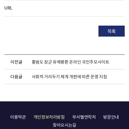
URL
목록
이전글
홍범도 장군 유해봉환 온라인 국민추모사이트
다음글
사회적 거리두기 체계 개편에 따른 운영 지침
이용약관
개인정보처리방침
부서별연락처
방문안내
찾아오시는길