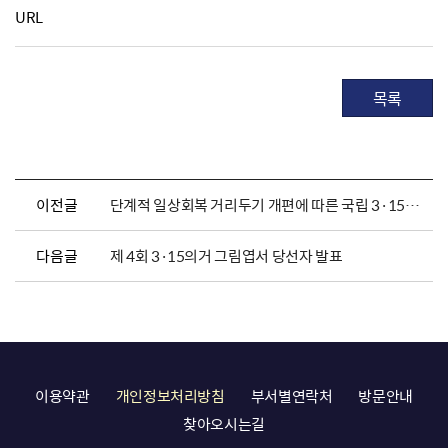
URL
목록
이전글
단계적 일상회복 거리두기 개편에 따른 국립 3·15민주묘지관리소 운영기준
다음글
제 4회 3·15의거 그림엽서 당선자 발표
이용약관
개인정보처리방침
부서별연락처
방문안내
찾아오시는길