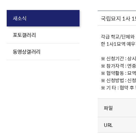
국립묘지 1사 
새소식
포토갤러리
각급 학교/단체와
한 1사1묘역 예
동영상갤러리
※ 신청기간 : 상
※ 참가자격 : 연
※ 협약활동 : 묘
※ 신청방법 : 신청
※ 기 타 : 협약
파일
URL