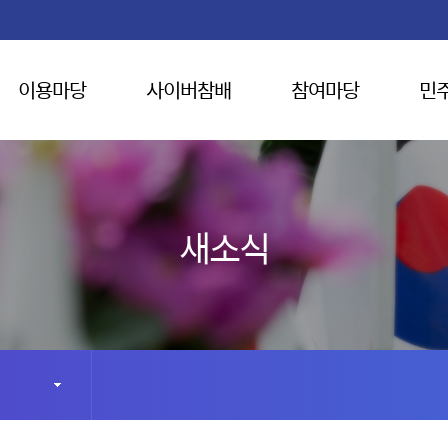
이용마당
사이버참배
참여마당
민
새소식