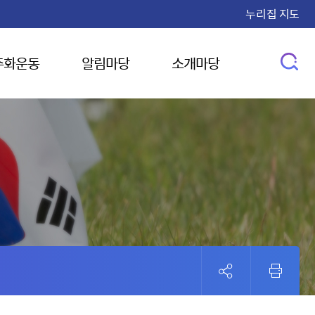
누리집 지도
주화운동
알림마당
소개마당