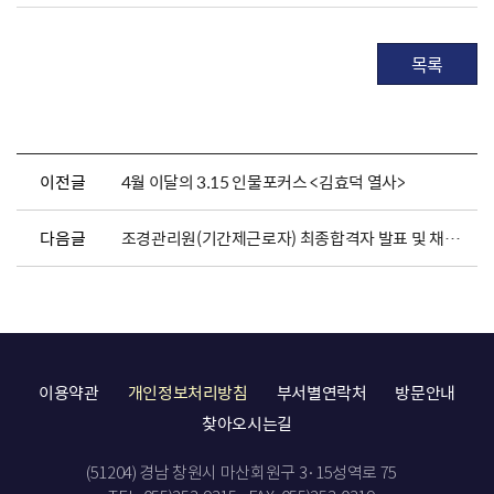
목록
이전글
4월 이달의 3.15 인물포커스 <김효덕 열사>
다음글
조경관리원(기간제근로자) 최종합격자 발표 및 채용서류 제출 안내
이용약관
개인정보처리방침
부서별연락처
방문안내
찾아오시는길
(51204) 경남 창원시 마산회원구 3·15성역로 75