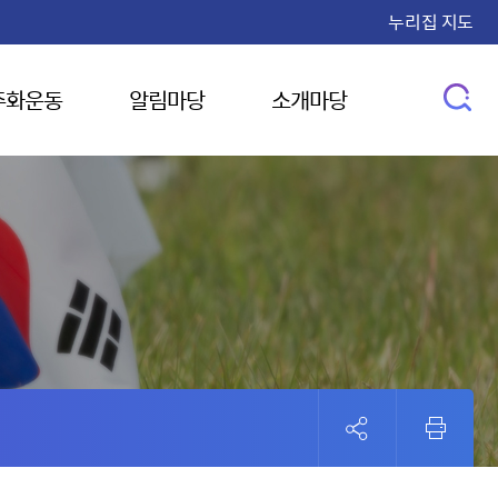
누리집 지도
주화운동
알림마당
소개마당