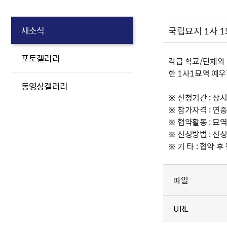
국립묘지 1사 
새소식
포토갤러리
각급 학교/단체와
한 1사1묘역 예
동영상갤러리
※ 신청기간 : 상
※ 참가자격 : 연
※ 협약활동 : 묘
※ 신청방법 : 신청
※ 기 타 : 협약
파일
URL