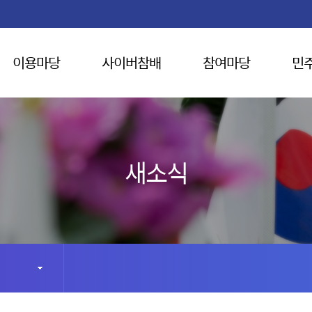
이용마당
사이버참배
참여마당
민
새소식