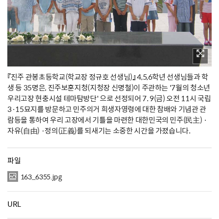
『진주 관봉초등학교(학교장 정규호 선생님)』 4,5,6학년 선생님들과 학
생 등 35명은, 진주보훈지청(지청장 신명철)이 주관하는 '7월의 청소년
우리고장 현충시설 테마탐방단' 으로 선정되어 7. 9(금) 오전 11시 국립
3·15묘지를 방문하고 민주의거 희생자영령에 대한 참배와 기념관 관
람등을 통하여 우리 고장에서 기틀을 마련한 대한민국의 민주(民主) ·
자유(自由) ·정의(正義)를 되새기는 소중한 시간을 가졌습니다.
파일
163_6355.jpg
URL