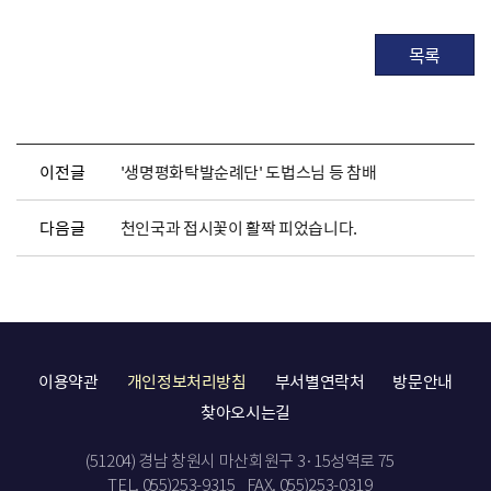
목록
이전글
'생명평화탁발순례단' 도법스님 등 참배
다음글
천인국과 접시꽃이 활짝 피었습니다.
이용약관
개인정보처리방침
부서별연락처
방문안내
찾아오시는길
(51204) 경남 창원시 마산회원구 3·15성역로 75
TEL. 055)253-9315
FAX. 055)253-0319