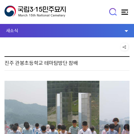
새소식
진주 관봉초등학교 테마탐방단 참배