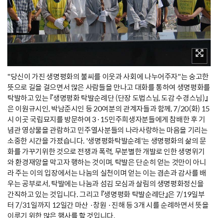
"당신이 가진 생명평화의 불씨를 이웃과 사회에 나누어주자"는 숭고한
뜻으로 길을 걸으면서 많은 사람들을 만나고 대화를 통하여 생명평화를
탁발하고 있는 『생명평화 탁발순례단 (단장 도법스님, 도감 수경스님)』
은 이원규시인, 박남준시인 등 20여분의 관계자들과 함께, 7/20(화) 15
시 이곳 국립묘지를 방문하여 3·15민주희생자분들에게 참배한 후 기
념관 영상물을 관람하고 민주열사분들의 나라사랑하는 마음을 기리는
소중한 시간을 가졌습니다. '생명평화탁발순례'는 생명평화의 삶의 문
화를 가꾸기위한 것으로 전쟁과 폭력, 무분별한 개발로 인한 생명위기
와 환경재앙을 막고자 행하는 것이며, 탁발은 단순히 얻는 것만이 아니
라 주는 이의 입장에서는 나눔의 실천이며 얻는 이는 겸손과 감사를 배
우는 공부로서, 탁발에는 나눔과 섬김 모심과 살림의 생명평화정신을
간직하고 있는 것입니다. 그리고 『생명평화 탁발순례단』은 7/19일부
터 7/31일까지 12일간 마산 ·창원 ·진해 등 3개 시를 순례하면서 뜻을
이루기 위한 많은 행사를 할 것입니다.