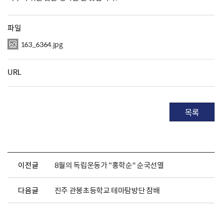
파일
163_6364.jpg
URL
목록
이전글
8월의 독립운동가 "홍학순" 순국선열
다음글
진주 관봉초등학교 테마탐방단 참배