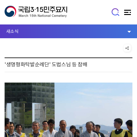
새소식
'생명평화탁발순례단' 도법스님 등 참배