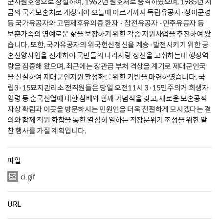
군사원호청으로 창설하여, 1962년 원호처로 승격하였으며, 1985년 지
금의 국가보훈처로 개칭되어 오늘에 이르기까지 독립유공자·상이군경
등 국가유공자와 고엽제후유의증 환자 · 참전유공자 ·민주유공자 등
보훈가족의 영예로운 삶을 보장하기 위한 각종 지원사업을 추진하여 왔
습니다. 또한, 국가유공자의 위국헌신정신을 계승·발전시키기 위한 공
훈선양사업을 전개하여 국민들의 나라사랑 정신을 고취하는데 행정역
량을 집중해 왔으며, 최근에는 장관급 부처 격상을 계기로 제대군인국
을 신설하여 제대군인지원 활성화를 위한 기반을 마련하였습니다. 국
립3·15묘지관리소 전직원들은 당일 오전11시 3·15민주의거 희생자
영령 등 순국선열에 대한 참배와 함께 기념식을 갖고, 새로운 보훈공직
자상 확립과 이곳을 방문하시는 민원인을 더욱 친절하게 모시겠다는 결
의와 함께 직원 화합을 통한 열심히 일하는 직장분위기 조성을 위한 알
찬 행사를 가질 계획입니다.
파일
ci.gif
URL