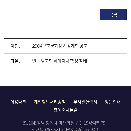
목록
이전글
2004보훈문화상 시상계획 공고
다음글
일본 병고현 히메지시 학생 참배
이용약관
개인정보처리방침
부서별연락처
방문안내
찾아오시는길
(51204) 경남 창원시 마산회원구 3·15성역로 75
TEL. 055)253-9315
FAX. 055)253-0319