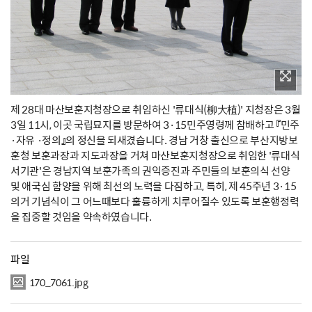
제 28대 마산보훈지청장으로 취임하신 '류대식(柳大植)' 지청장은 3월
3일 11시, 이곳 국립묘지를 방문하여 3·15민주영령께 참배하고 『민주
·자유 ·정의』의 정신을 되새겼습니다. 경남 거창 출신으로 부산지방보
훈청 보훈과장과 지도과장을 거쳐 마산보훈지청장으로 취임한 '류대식
서기관'은 경남지역 보훈가족의 권익증진과 주민들의 보훈의식 선양
및 애국심 함양을 위해 최선의 노력을 다짐하고, 특히, 제 45주년 3·15
의거 기념식이 그 어느때보다 훌륭하게 치루어질수 있도록 보훈행정력
을 집중할 것임을 약속하였습니다.
파일
170_7061.jpg