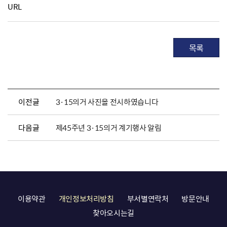
URL
목록
이전글
3·15의거 사진을 전시하였습니다
다음글
제45주년 3·15의거 계기행사 알림
이용약관
개인정보처리방침
부서별연락처
방문안내
찾아오시는길