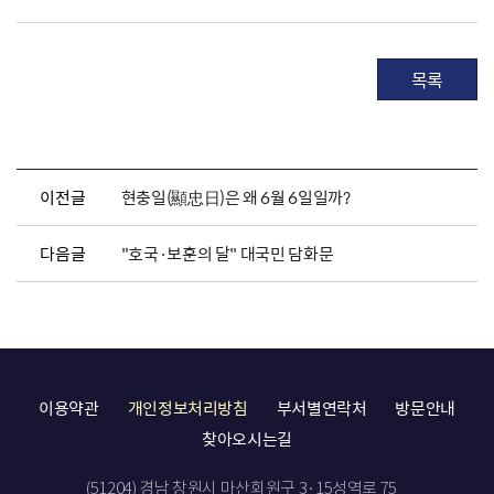
목록
이전글
현충일(顯忠日)은 왜 6월 6일일까?
다음글
"호국·보훈의 달" 대국민 담화문
이용약관
개인정보처리방침
부서별연락처
방문안내
찾아오시는길
(51204) 경남 창원시 마산회원구 3·15성역로 75