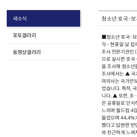
청소년 호국·보
새소식
포토갤러리
■청소년 호국·보훈
각 - 현충일 날 집
조사 전문기관인 (
동영상갤러리
으로 실시한 호국
을 조사해 청소년
조사에서는 ▲ 국가
여의사는 국가안보에
었습니다. 특히, 
니다. ▲ 또한, 
은 공휴일로 인식
느끼며 월드컵 4강
들었으며 44.4%
했다고 답변한 반면
와 친근하게 느껴지