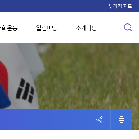
누리집 지도
주화운동
알림마당
소개마당