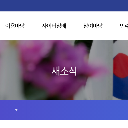
이용마당
사이버참배
참여마당
민
새소식