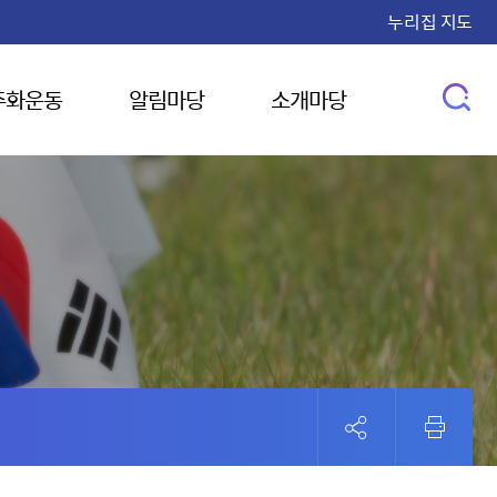
누리집 지도
주화운동
알림마당
소개마당