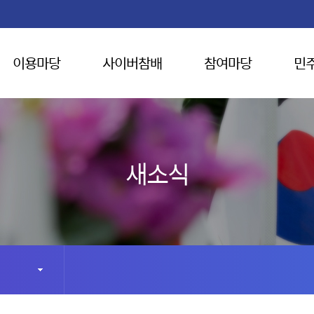
이용마당
사이버참배
참여마당
민
새소식