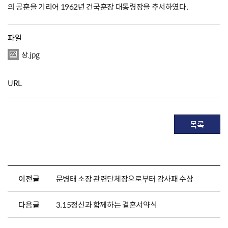
의 공훈을 기리어 1962년 건국훈장 대통령장을 추서하였다.
파일
상.jpg
URL
목록
이전글
문병태 소장 관련단체장으로부터 감사패 수상
다음글
3.15정신과 함께하는 결혼서약식