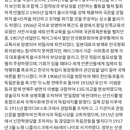
자 보안회 등과 함께 그 침략성과 부당성을 선전하는 활동을 펼쳐 철회
하게 만들었고 1905년 일제가 을사조약을 강제 체결하여 국권을 강탈
하자 을사5적을 처단하고 조약을 파기할 것을 주장하는 상소를 올리기
도 하였다. 1906년 국외로 망명하여 북간도 용정에서 항일 민족교육의
요람인 서전서숙을 세워 민족교육을 실시하며 국권회복운동을 펼치던
중, 1907년 네덜란드 헤이그에서 열린 만국평화회의에 광무황제의 외
교특사로 임명되어 비밀리에 파견되었다. 일본대표의 방해로 만국평화
회의장에는 참석하지 못하였지만, 헤이그에서 이준·이위종과 함께 각
국 대표들에게 을사조약의 부당성을 알리고, 한국 독립의 필요성을 열
렬히 주장하였으며, 기회가 있을 때마다 세계 언론인들에게 일제의 침
략행위를 폭로하고 한국의 독립이 동양평화의 관건임을 널리 알려 국제
여론을 환기시켰다. 이후 1908년 미국을 방문하여 재미 한인동포들의
독립운동을 촉구한 뒤 노령 연해주로 돌아와 1910년 유인석·이범윤
등과 함께 연해주 방면의 의병을 규합하여 13도의군을 편성하였으며,
경술국치 직후 성명회를 조직하여 ‘한일합방’에 반대하는 선언서를 발
표함으로써 국제사회에 한국의 독립의지를 밝혔다. 일제 강점 이후에
도 1911년 블라디보스토크에서 권업회를 조직하고, 그 기관지로 권업
신문을 발행하여 민족의식과 독립사상을 고취하였으며, 1915년 상해
에서 신한혁명당을 조직하는 등 끊임없이 독립운동을 펼치다가 1917
년 3월 노령 니콜리스크에서 48세의 나이로 서거하였다. 정부는 선생