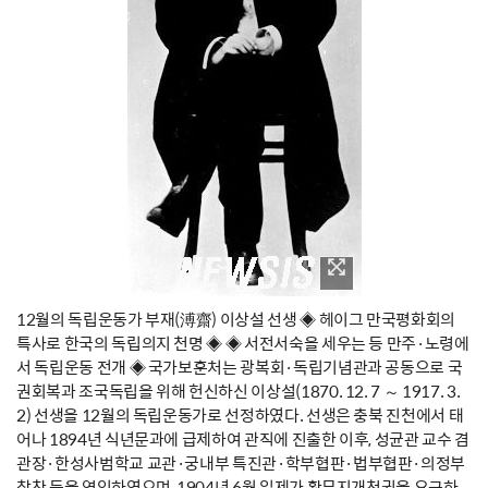
12월의 독립운동가 부재(溥齋) 이상설 선생 ◈ 헤이그 만국평화회의
특사로 한국의 독립의지 천명 ◈ ◈ 서전서숙을 세우는 등 만주·노령에
서 독립운동 전개 ◈ 국가보훈처는 광복회·독립기념관과 공동으로 국
권회복과 조국독립을 위해 헌신하신 이상설(1870. 12. 7 ～ 1917. 3.
2) 선생을 12월의 독립운동가로 선정하였다. 선생은 충북 진천에서 태
어나 1894년 식년문과에 급제하여 관직에 진출한 이후, 성균관 교수 겸
관장·한성사범학교 교관·궁내부 특진관·학부협판·법부협판·의정부
참찬 등을 역임하였으며, 1904년 6월 일제가 황무지개척권을 요구하