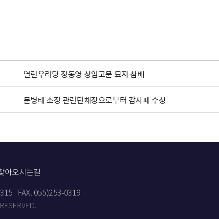
열린우리당 정동영 상임고문 묘지 참배
문병태 소장 관련단체장으로부터 감사패 수상
찾아오시는길
9315
FAX. 055)253-0319
 RESERVED.