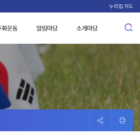
누리집 지도
주화운동
알림마당
소개마당