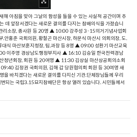
새해 아침을 맞아 그날의 함성을 들을 수 있는 사실적 공간이며 추
설하는 데 앞장서겠다는 새로운 결의를 다지는 참배의식을 가졌습니
관리소장, 종사원 등 20명 ▲ 10:00 강주성 3·15의거기념사업회
부.안홍준 국회의원, 황철곤 마산시장, 하문식 마산시 의회의장, 도.
0 류대식 마산보훈지청장, 팀.과장 등 8명 ▲ 09:00 성환기 마산교육
11:00 이주영 경상남도행정부지사 ▲ 16:10 김승일 한국전력경남
마산청년회장, 회원 등 20여명 ▲ 11:30 김상실 마산상공회의소회
 ▲ 09:40 김정권 국회의원, 김해 갑 당원협의회 회원 등 30여명 새
명을 바치겠다는 새로운 결의를 다지신 기관.단체장님들께 우리
대변되는 국립3.15묘지참배단은 항상 열려 있습니다. 시민들께서