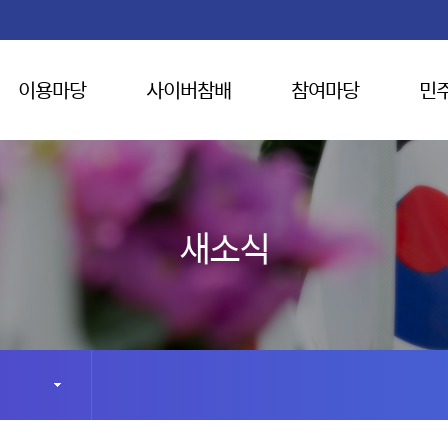
이용마당
사이버참배
참여마당
민
새소식