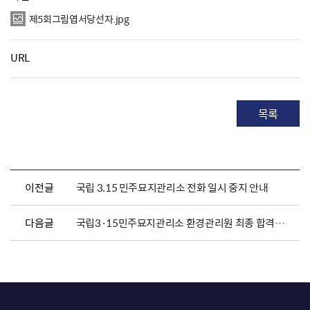
제5회그림엽서당선자.jpg
URL
목록
이전글
국립 3.15 민주묘지관리소 전화 일시 중지 안내
다음글
국립3·15민주묘지관리소 환경관리원 최종 합격자 및 채용서류 제출 공고