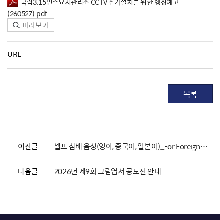
국립3.15민주묘지관리소 CCTV 추가설치를 위한 행정예고
(260527).pdf
미리보기
URL
목록
이전글
셀프 참배 음성(영어, 중국어, 일본어)_For Foreigners
다음글
2026년 제9회 그림엽서 공모전 안내