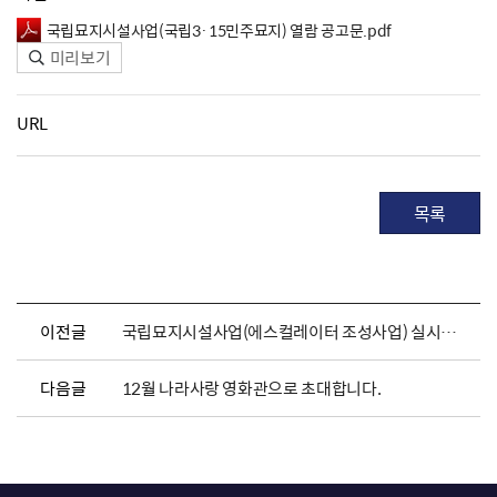
국립묘지시설사업(국립3·15민주묘지) 열람 공고문.pdf
미리보기
URL
목록
이전글
국립묘지시설사업(에스컬레이터 조성사업) 실시계획(변경) 및 지형도면 승인 고시
다음글
12월 나라사랑 영화관으로 초대합니다.