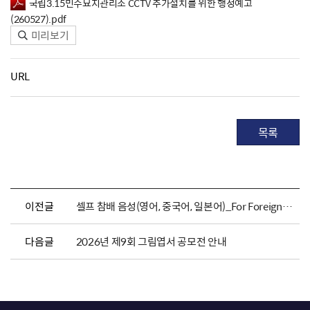
국립3.15민주묘지관리소 CCTV 추가설치를 위한 행정예고
(260527).pdf
미리보기
URL
목록
이전글
셀프 참배 음성(영어, 중국어, 일본어)_For Foreigners
다음글
2026년 제9회 그림엽서 공모전 안내