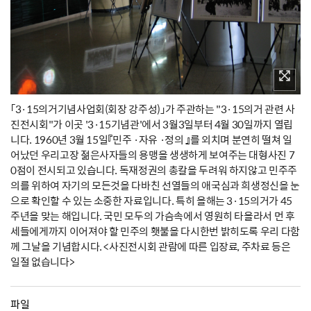
「3·15의거기념사업회(회장 강주성)」가 주관하는 "3·15의거 관련 사
진전시회"가 이곳 '3·15기념관'에서 3월3일부터 4월 30일까지 열립
니다. 1960년 3월 15일『민주 ·자유 ·정의 』를 외치며 분연히 떨쳐 일
어났던 우리고장 젊은사자들의 용맹을 생생하게 보여주는 대형사진 7
0점이 전시되고 있습니다. 독재정권의 총칼을 두려워 하지않고 민주주
의를 위하여 자기의 모든것을 다바친 선열들의 애국심과 희생정신을 눈
으로 확인할 수 있는 소중한 자료입니다. 특히 올해는 3·15의거가 45
주년을 맞는 해입니다. 국민 모두의 가슴속에서 영원히 타올라서 먼 후
세들에게까지 이어져야 할 민주의 횃불을 다시한번 밝히도록 우리 다함
께 그날을 기념합시다. <사진전시회 관람에 따른 입장료, 주차료 등은
일절 없습니다>
파일