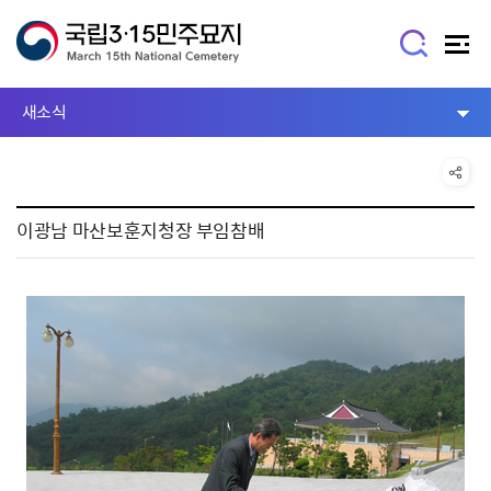
새소식
이광남 마산보훈지청장 부임참배