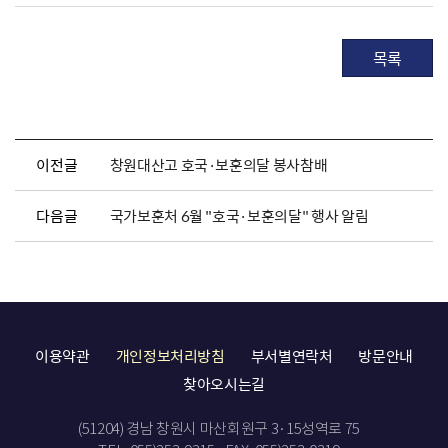
목록
이전글
창원대산고 호국·보훈의달 봉사참배
다음글
국가보훈처 6월 "호국·보훈의달" 행사 알림
이용약관
개인정보처리방침
부서별연락처
방문안내
찾아오시는길
(51204) 경남 창원시 마산회원구 3·15성역로 75