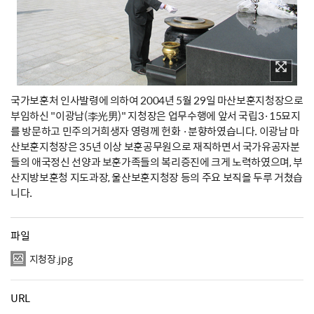
국가보훈처 인사발령에 의하여 2004년 5월 29일 마산보훈지청장으로
부임하신 "이광남(李光男)" 지청장은 업무수행에 앞서 국립3·15묘지
를 방문하고 민주의거희생자 영령께 헌화 ·분향하였습니다. 이광남 마
산보훈지청장은 35년 이상 보훈공무원으로 재직하면서 국가유공자분
들의 애국정신 선양과 보훈가족들의 복리증진에 크게 노력하였으며, 부
산지방보훈청 지도과장, 울산보훈지청장 등의 주요 보직을 두루 거쳤습
니다.
파일
지청장.jpg
URL