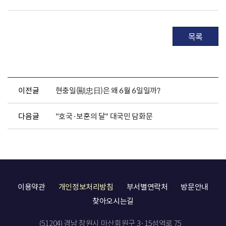
목록
이전글
현충일(顯忠日)은 왜 6월 6일일까?
다음글
"호국·보훈의 달" 대국민 담화문
이용약관
개인정보처리방침
부서별연락처
방문안내
찾아오시는길
(51204) 경남 창원시 마산회원구 3·15성역로 75