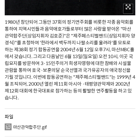
1980년 창단되어 그동안 37회의 정기연주회를 비롯한 각종 음악회를
통하여 지역시민들과 음악애호가들로부터 많은 사랑을 받아온 "마산
관악합주단(상임지휘자 김호준)"은 "제주페스티벌밴드(상임지휘자 양
경식)"를 초청하여 '한라에서 백두까지 나팔소리를 울려라'를 모토로
하는 제38회 정기 합동공연을 2004년 6월 12일 오후7시, 마산MBC홀
에서 갖습니다. 그리고 다음날인 6월 13일(일요일) 오전 10시, 이곳 국
립묘지를 방문하여 3·15민주의거 희생자영령에 대한 참배와 시설물
관람을 통하여 호국·보훈의달 순국선열과 국가유공자의 애국정신을
기릴 것입니다. 이번에 합동공연하는 "제주페스티벌밴드"는 1999년 4
월 조직되어, 2000년 열린 제11회 아시아 ·태평양관악제와 2002년
제12회 대회에 한국대표로 참가하는 등의 활발한 연주활동을 하고 있
습니다.
파일
마산관악합주단.gif