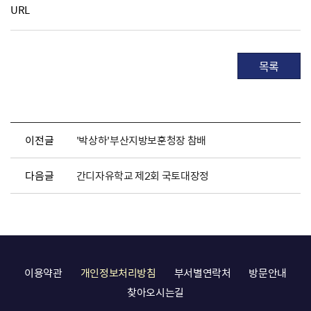
URL
목록
이전글
'박상하'부산지방보훈청장 참배
다음글
간디자유학교 제2회 국토대장정
이용약관
개인정보처리방침
부서별연락처
방문안내
찾아오시는길