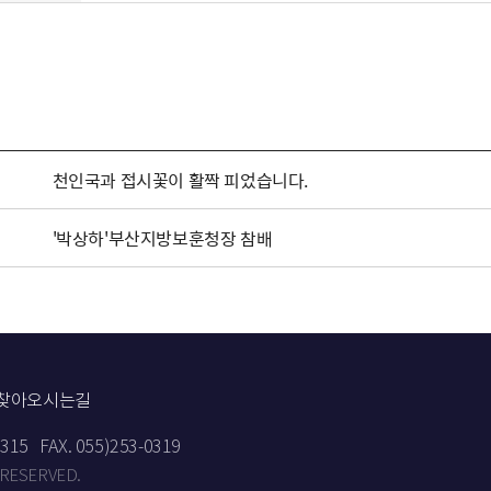
천인국과 접시꽃이 활짝 피었습니다.
'박상하'부산지방보훈청장 참배
찾아오시는길
9315
FAX. 055)253-0319
 RESERVED.