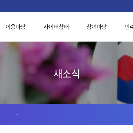
이용마당
사이버참배
참여마당
민
새소식