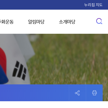
누리집 지도
주화운동
알림마당
소개마당