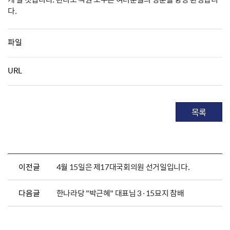
다.
파일
URL
목록
이전글
4월 15일은 제17대국회의원 선거일입니다.
다음글
한나라당 "박근혜" 대표님 3·15묘지 참배