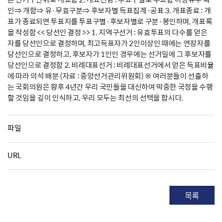
인⇒ 개함⇒ 유·무효구분⇒ 후보자별 득표집계·공표 3. 개표종료 : 개
표가 종료되면 투표지를 투표구별·후보자별로 구분·봉인하며, 개표록
을 작성함 << 당선인 결정 >> 1. 지역구선거 : 유효투표의 다수를 얻은
자를 당선인으로 결정하며, 최고득표자가 2인이상인 때에는 연장자를
당선인으로 결정하고, 후보자가 1인인 경우에는 선거일에 그 후보자를
당선인으로 결정함 2. 비례대표선거 : 비례대표선거에서 얻은 득표비율
에 따라 의석 배분 (자료 : 중앙선거관리위원회) ※ 여러분들이 선출하
는 국회의원은 향후 4년간 우리 국민들을 대신하여 막중한 국정을 수행
할 것임을 깊이 인식하고, 우리 모두는 최선의 선택을 합시다.
파일
URL
목록