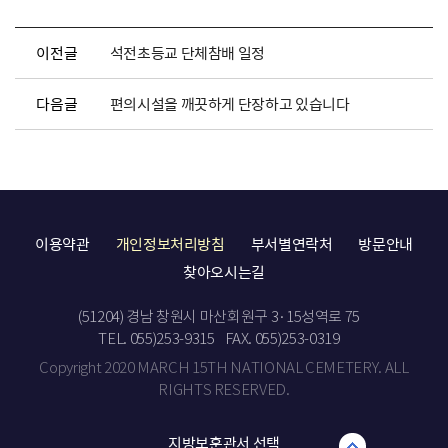
이전글
석전초등교 단체참배 일정
다음글
편의시설을 깨끗하게 단장하고 있습니다
이용약관
개인정보처리방침
부서별연락처
방문안내
찾아오시는길
(51204) 경남 창원시 마산회원구 3·15성역로 75
TEL. 055)253-9315
FAX. 055)253-0319
Copyright 2020 MARCH 15TH NATIONAL CEMETERY. ALL
RIGHTS RESERVED.
지방보훈관서 선택