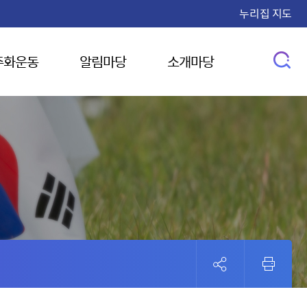
누리집 지도
주화운동
알림마당
소개마당