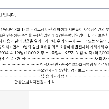
일 입니다.
) 1960년 3월 15일 우리고장 마산의 학생과 시민들이 자유당정권의
로운 민주정부 수립을 구현하였던 4·19민주혁명일입니다. 국가보훈처(
서 다음과 같이 갖음을 알려드리오니, 우리 모두가 누리고 있는 오늘의
 되새기면서 그날의 힘찬 표효를 더욱 소중하게 발전시켜 기리기리 후세
: 2004. 4. 19(월) 10:00 2. 장 소 : 국립4·19묘지 3. 참 석 자 : 약 
 4. 식 순 • 개 식……………………………………………… 사 회 자 
… ………………………… 참석자전원 • 순국선열과호국영령 및 4·19희
…………………… 주요인사 • 4·19혁명경과보고 ……………………
……………………… 낭 송 가 • 기 념 사 ………………………………
……… 합창단,참석자전원 • 폐 식 ………………………………………