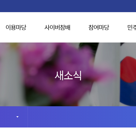
이용마당
사이버참배
참여마당
민
새소식