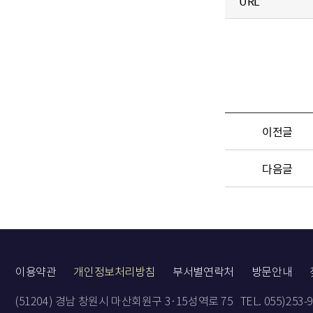
URL
이전글
다음글
이용약관
개인정보처리방침
부서별연락처
방문안내
(51204) 경남 창원시 마산회원구 3·15성역로 75
TEL. 055)253-