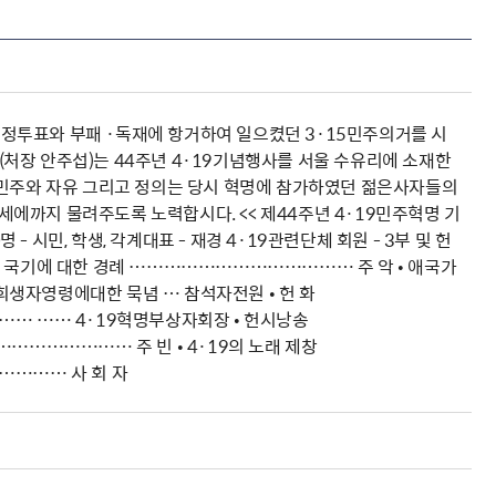
 부정투표와 부패 ·독재에 항거하여 일으켰던 3·15민주의거를 시
처장 안주섭)는 44주년 4·19기념행사를 서울 수유리에 소재한
 민주와 자유 그리고 정의는 당시 혁명에 참가하였던 젊은사자들의
에까지 물려주도록 노력합시다. << 제44주년 4·19민주혁명 기
2,000명 - 시민, 학생, ­각계대표 - ­재경 4·19관련단체 회원 - ­3부 및 헌
• 국기에 대한 경례 ………………………………… 주 악 • 애국가
생자영령에대한 묵념 … 참석자전원 • 헌 화
 …… 4·19혁명부상자회장 • 헌시낭송
……………… 주 빈 • 4·19의 노래 제창
……… 사 회 자