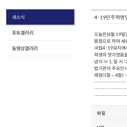
4·19민주혁명
새소식
포토갤러리
오늘은(4월 19일
발점으로 하여 새
국립4·19묘지에
동영상갤러리
희생의 댓가였음을
념식 >> 1. 일 시 
법기관의 주요인사
제창(1절～4절)
………………………
………………………
……………………
파일