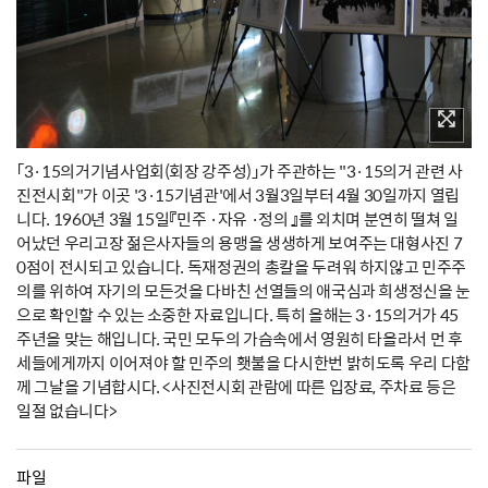
「3·15의거기념사업회(회장 강주성)」가 주관하는 "3·15의거 관련 사
진전시회"가 이곳 '3·15기념관'에서 3월3일부터 4월 30일까지 열립
니다. 1960년 3월 15일『민주 ·자유 ·정의 』를 외치며 분연히 떨쳐 일
어났던 우리고장 젊은사자들의 용맹을 생생하게 보여주는 대형사진 7
0점이 전시되고 있습니다. 독재정권의 총칼을 두려워 하지않고 민주주
의를 위하여 자기의 모든것을 다바친 선열들의 애국심과 희생정신을 눈
으로 확인할 수 있는 소중한 자료입니다. 특히 올해는 3·15의거가 45
주년을 맞는 해입니다. 국민 모두의 가슴속에서 영원히 타올라서 먼 후
세들에게까지 이어져야 할 민주의 횃불을 다시한번 밝히도록 우리 다함
께 그날을 기념합시다. <사진전시회 관람에 따른 입장료, 주차료 등은
일절 없습니다>
파일