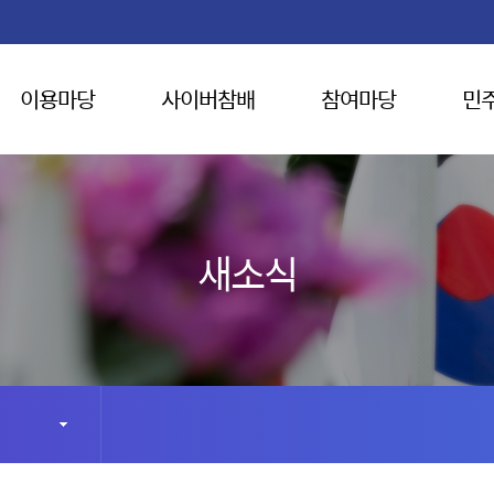
이용마당
사이버참배
참여마당
민
새소식