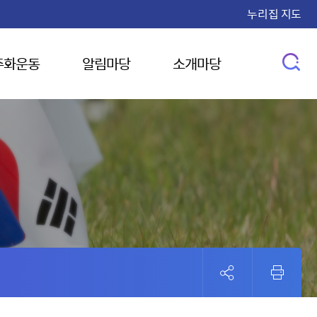
누리집 지도
주화운동
알림마당
소개마당