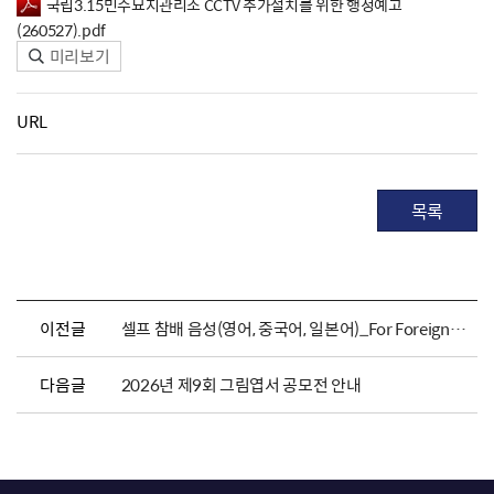
국립3.15민주묘지관리소 CCTV 추가설치를 위한 행정예고
(260527).pdf
미리보기
URL
목록
이전글
셀프 참배 음성(영어, 중국어, 일본어)_For Foreigners
다음글
2026년 제9회 그림엽서 공모전 안내