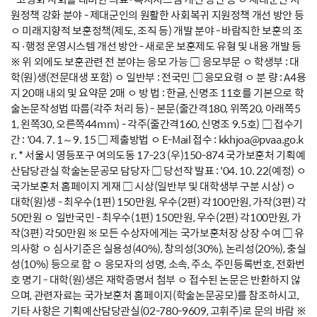
원정책 강화 분야 - 제대군인의 원활한 사회복귀 지원정책 개선 방안 등
ㅇ 미래지향적 보훈정책(제도, 조직 등) 개발 분야 - 바람직한 보훈의 조
직·행정 운영시스템 개선 방안 - 새로운 보훈제도 유형 및 내용 개발 등
※ 위 외에도 보훈관련 전 분야는 응모 가능 □ 응모부문 ㅇ 학생부 : 대
학(원)생(전문대생 포함) ㅇ 일반부 : 전국민 □ 응모요령 ㅇ 분 량 : A4용
지 20매 내외 및 요약문 2매 ㅇ 방 법 : 한글, 신명조 11호를 기본으로 학
술논문작성법 따름(각주 처리 등) - 본문(줄간격180, 위쪽20, 아래쪽5
1, 왼쪽30, 오른쪽44mm) - 각주(줄간격160, 신명조 9.5호) □ 접수기
간 : '04. 7. 1～9. 15 □ 제출방법 ㅇ E-Mail 접수 : kkhjoa@pvaa.go.k
r. * 서울시 영등포구 여의도동 17-23 (우)150-874 국가보훈처 기획예
산담당관실 학술논문공모 담당자 □ 당선작 발표 : '04. 10. 22(예정) ㅇ
국가보훈처 홈페이지 게재 □ 시상(일반부 및 대학생부 구분 시상) ㅇ
대학(원)생 - 최우수(1편) 150만원, 우수(2편) 각100만원, 가작(3편) 각
50만원 ㅇ 일반국민 - 최우수(1편) 150만원, 우수(2편) 각100만원, 가
작(3편) 각50만원 ※ 모든 수상자에게는 국가보훈처장 상장 수여 □ 유
의사항 ㅇ 심사기준은 실용성(40%), 창의성(30%), 논리성(20%), 충실
성(10%) 등으로 함 ㅇ 응모자의 성명, 소속, 주소, 주민등록번호, 전화번
호 명기 - 대학(원)생은 재학증명서 첨부 ㅇ 접수된 논문은 반환하지 않
으며, 관련자료는 국가보훈처 홈페이지(학술논문공모)를 참조하시고,
기타 사항은 기획예산담당관실(02-780-9609, 고휘주)로 문의 바람 ※