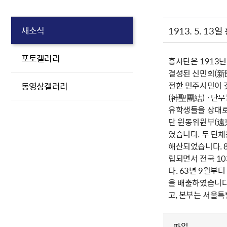
1913. 5. 13
새소식
포토갤러리
흥사단은 1913년
결성된 신민회(新民
전한 민주시민이 갖
동영상갤러리
(神聖團結) ·단
유학생들을 상대로
단 원동위원부(遠
였습니다. 두 단
해산되었습니다. 8
립되면서 전국 10
다. 63년 9월
을 배출하였습니다.
고, 본부는 서울특
파일