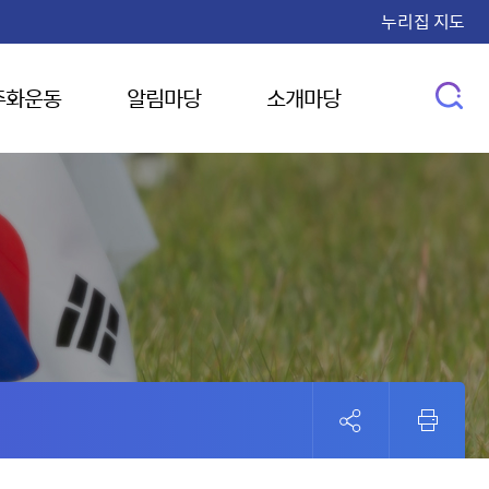
누리집 지도
주화운동
알림마당
소개마당