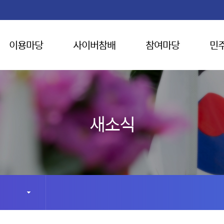
이용마당
사이버참배
참여마당
민
새소식