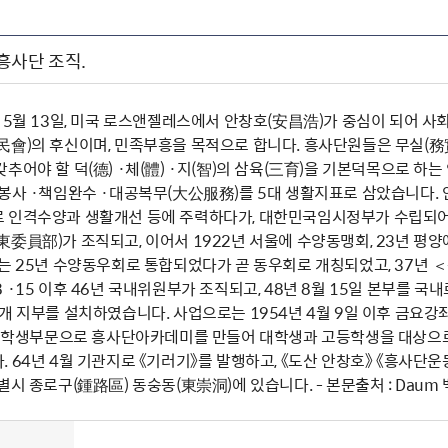
일 흥사단 조직.
 5월 13일, 미국 로스앤젤레스에서 안창호(安昌浩)가 중심이 되어 사
會)의 후신이며, 민족부흥을 목적으로 합니다. 흥사단원들은 무실(務實) 
추어야 할 덕(德) ·체(體) ·지(智)의 삼육(三育)을 기본덕목으로 하
무봉사 ·책임완수 ·대공복무(大公服務)를 5대 생활지표로 삼았습니다.
 인격수양과 생활개선 등에 주력하다가, 대한민국임시정부가 수립되어
東委員部)가 조직되고, 이어서 1922년 서울에 수양동맹회, 23년 
체는 25년 수양동우회로 통합되었다가 곧 동우회로 개칭되었고, 37년
 ·15 이후 46년 국내위원부가 조직되고, 48년 8월 15일 본부를 국
개 지부를 설치하였습니다. 사업으로는 1954년 4월 9일 이후 금요
부터 학생부문으로 흥사단아카데미를 만들어 대학생과 고등학생을 대상으로
 64년 4월 기관지로 《기러기》를 발행하고, 《도산 안창호》 《흥사단운
별시 종로구(鍾路區) 동숭동(東崇洞)에 있습니다. - 본문출처 : Daum 