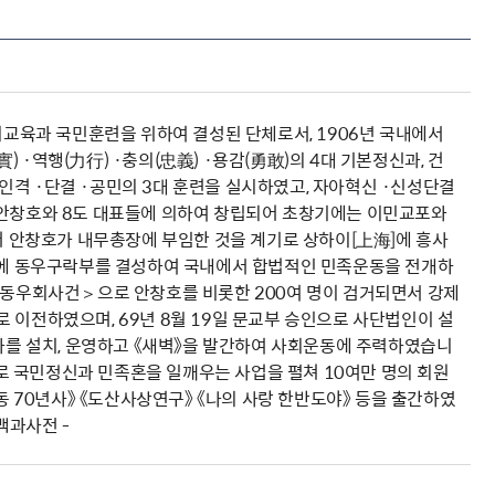
회교육과 국민훈련을 위하여 결성된 단체로서, 1906년 국내에서
·역행(力行) ·충의(忠義) ·용감(勇敢)의 4대 기본정신과, 건
는 인격 ·단결 ·공민의 3대 훈련을 실시하였고, 자아혁신 ·신성단결
 안창호와 8도 대표들에 의하여 창립되어 초창기에는 이민교포와
 안창호가 내무총장에 부임한 것을 계기로 상하이[上海]에 흥사
평양에 동우구락부를 결성하여 국내에서 합법적인 민족운동을 전개하
 ＜동우회사건＞으로 안창호를 비롯한 200여 명이 검거되면서 강제
내로 이전하였으며, 69년 8월 19일 문교부 승인으로 사단법인이 설
강좌를 설치, 운영하고 《새벽》을 발간하여 사회운동에 주력하였습니
 국민정신과 민족혼을 일깨우는 사업을 펼쳐 10여만 명의 회원
동 70년사》 《도산사상연구》 《나의 사랑 한반도야》 등을 출간하였
백과사전 -