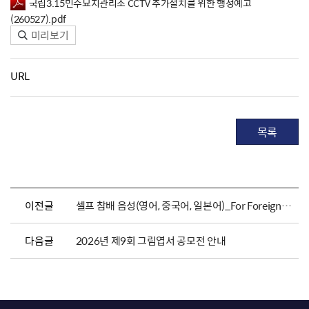
국립3.15민주묘지관리소 CCTV 추가설치를 위한 행정예고
(260527).pdf
미리보기
URL
목록
이전글
셀프 참배 음성(영어, 중국어, 일본어)_For Foreigners
다음글
2026년 제9회 그림엽서 공모전 안내