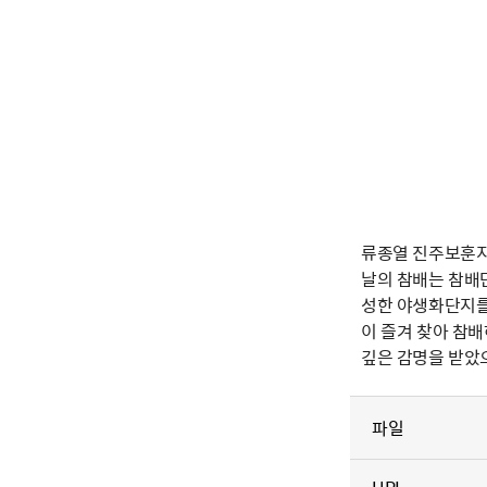
류종열 진주보훈지청
날의 참배는 참배
성한 야생화단지를
이 즐겨 찾아 참
깊은 감명을 받았
파일