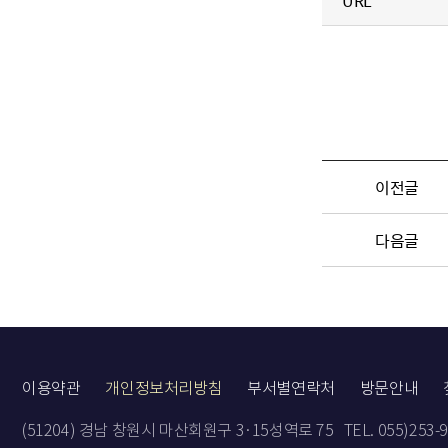
URL
이전글
다음글
이용약관
개인정보처리방침
부서별연락처
방문안내
(51204) 경남 창원시 마산회원구 3·15성역로 75
TEL. 055)253-