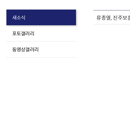
류종열, 진주보
새소식
포토갤러리
동영상갤러리