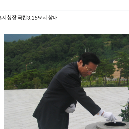
훈지청장 국립3.15묘지 참배