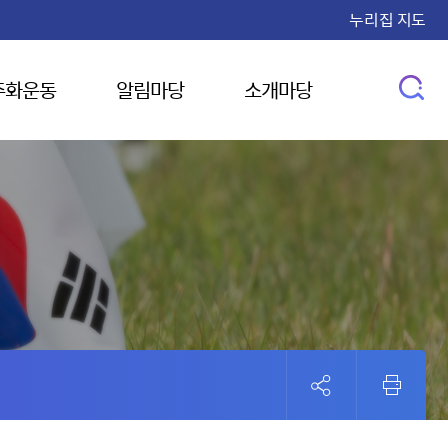
누리집 지도
주화운동
알림마당
소개마당