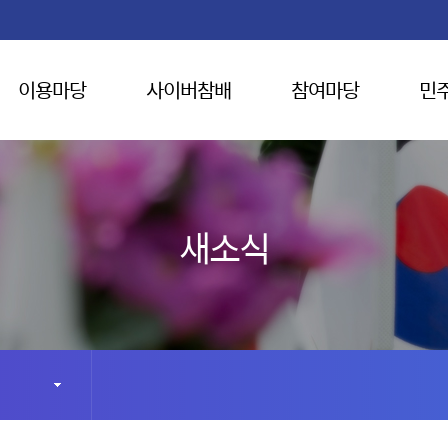
이용마당
사이버참배
참여마당
민
새소식