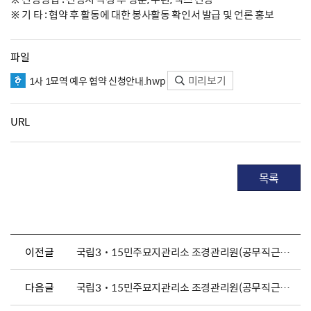
※ 기 타 : 협약 후 활동에 대한 봉사활동 확인서 발급 및 언론 홍보
파일
미리보기
1사 1묘역 예우 협약 신청안내.hwp
URL
목록
이전글
국립3˙15민주묘지관리소 조경관리원(공무직근로자) 채용 공고
다음글
국립3˙15민주묘지관리소 조경관리원(공무직근로자) 채용 공고