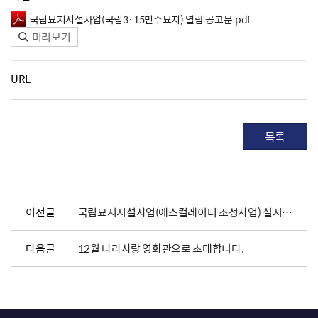
국립묘지시설사업(국립3·15민주묘지) 열람 공고문.pdf
미리보기
URL
목록
이전글
국립묘지시설사업(에스컬레이터 조성사업) 실시계획(변경) 및 지형도면 승인 고시
다음글
12월 나라사랑 영화관으로 초대합니다.