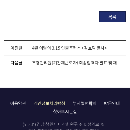
목록
이전글
4월 이달의 3.15 인물포커스 <김효덕 열사>
다음글
조경관리원(기간제근로자) 최종합격자 발표 및 채용서류 제출 안내
이용약관
개인정보처리방침
부서별연락처
방문안내
찾아오시는길
(51204) 경남 창원시 마산회원구 3·15성역로 75