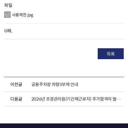
파일
사용제한.jpg
URL
목록
이전글
공용주차장 차량5부제 안내
다음글
2026년 조경관리원(기간제근로자) 추가합격자 발표 및 채용서류 제출 안내