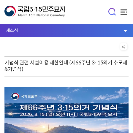
새소식
기념식 관련 시설이용 제한안내 (제66주년 3·15의거 추모제
&기념식)