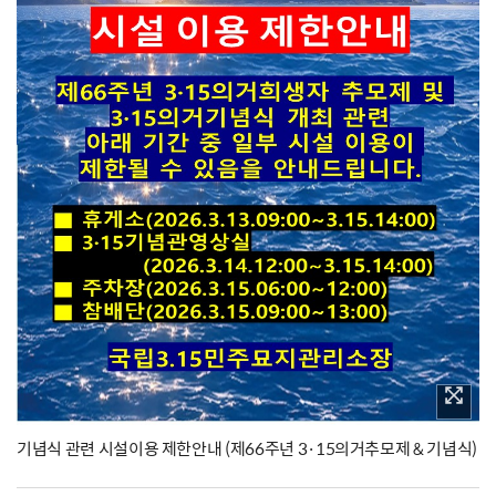
기념식 관련 시설이용 제한안내 (제66주년 3·15의거추모제 & 기념식)