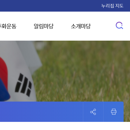
누리집 지도
주화운동
알림마당
소개마당