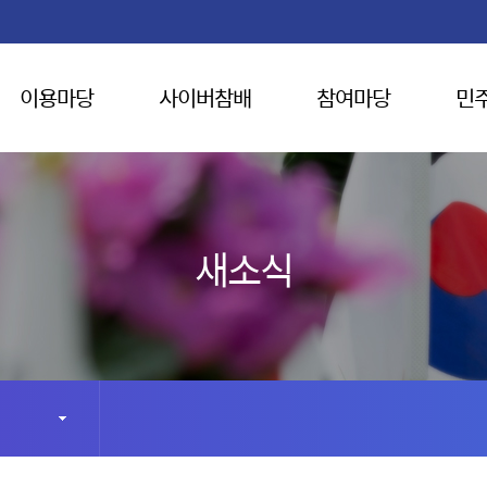
이용마당
사이버참배
참여마당
민
새소식