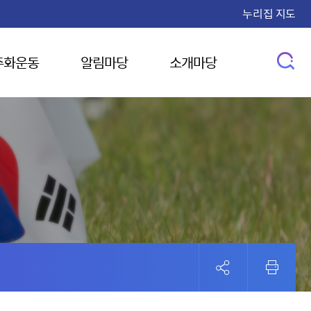
누리집 지도
주화운동
알림마당
소개마당