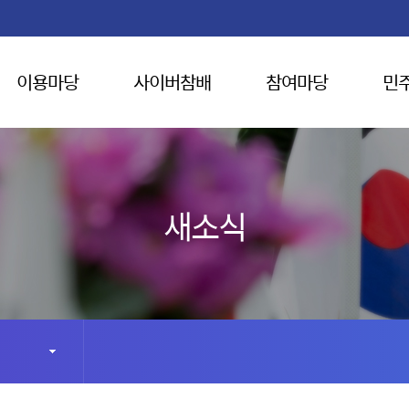
이용마당
사이버참배
참여마당
민
새소식