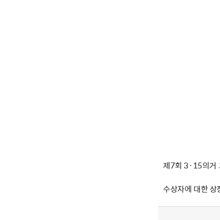
제7회 3·15의거
수상자에 대한 상