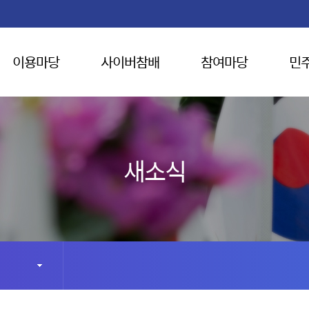
이용마당
사이버참배
참여마당
민
새소식