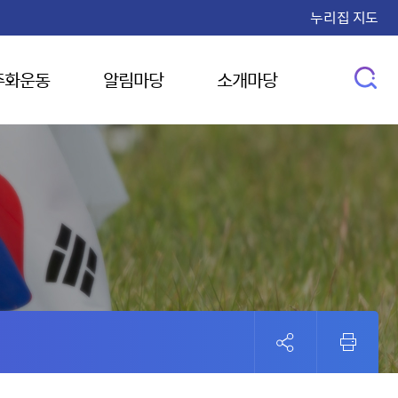
누리집 지도
주화운동
알림마당
소개마당