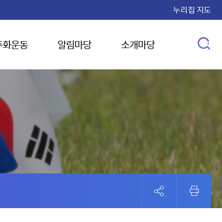
누리집 지도
주화운동
알림마당
소개마당