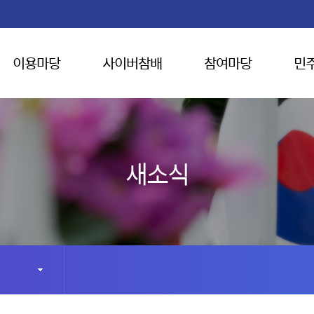
이용마당
사이버참배
참여마당
민
새소식