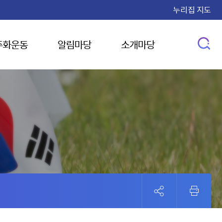
누리집 지도
주화운동
알림마당
소개마당