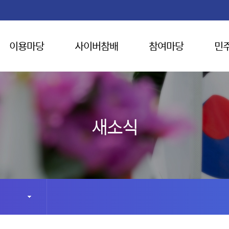
이용마당
사이버참배
참여마당
민
새소식