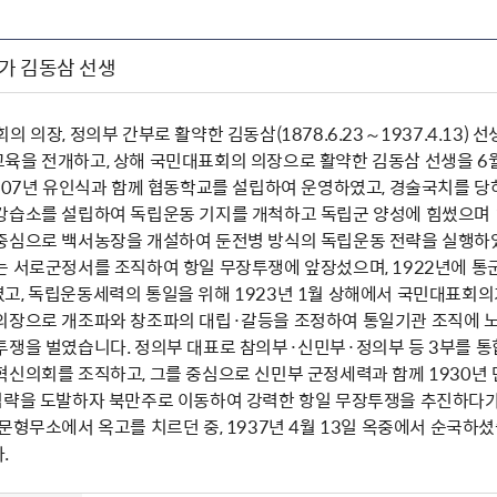
가 김동삼 선생
의 의장, 정의부 간부로 활약한 김동삼(1878.6.23～1937.4.13
육을 전개하고, 상해 국민대표회의 의장으로 활약한 김동삼 선생을 6월
907년 유인식과 함께 협동학교를 설립하여 운영하였고, 경술국치를 당하
강습소를 설립하여 독립운동 기지를 개척하고 독립군 양성에 힘썼으며 
중심으로 백서농장을 개설하여 둔전병 방식의 독립운동 전략을 실행하였
는 서로군정서를 조직하여 항일 무장투쟁에 앞장섰으며, 1922년에 
고, 독립운동세력의 통일을 위해 1923년 1월 상해에서 국민대표회
의장으로 개조파와 창조파의 대립·갈등을 조정하여 통일기관 조직에 노
투쟁을 벌였습니다. 정의부 대표로 참의부·신민부·정의부 등 3부를 
혁신의회를 조직하고, 그를 중심으로 신민부 군정세력과 함께 1930년
침략을 도발하자 북만주로 이동하여 강력한 항일 무장투쟁을 추진하다
문형무소에서 옥고를 치르던 중, 1937년 4월 13일 옥중에서 순국하
.