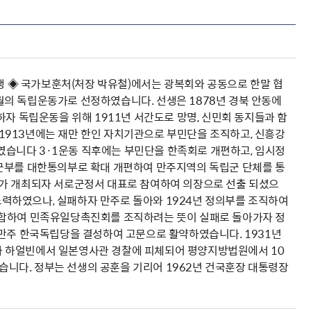
) 선생 ◈ 국가보훈처(처장 박유철)에서는 광복회와 공동으로 한말 협
의 독립운동가로 선정하였습니다. 선생은 1878년 경북 안동에
자 독립운동을 위해 1911년 서간도로 망명, 신민회 동지들과 함
1913년에는 재만 한인 자치기관으로 부민단을 조직하고, 신흥강
습니다 3·1운동 직후에는 부민단을 한족회로 개편하고, 임시정
통군부를 대한통의부로 확대 개편하여 만주지역의 독립군 단체를 통
의가 개최되자 서로군정서 대표로 참여하여 의장으로 선출 되셨으
력하였으나, 실패하자 만주로 돌아와 1924년 정의부를 조직하여
통합하여 민족유일당촉진회를 조직하려는 뜻이 실패로 돌아가자 정
 만주 한국독립당을 결성하여 고문으로 활약하였습니다. 1931년
가 하얼빈에서 일본영사관 경찰에 피체되어 평양지방법원에서 10
셨습니다. 정부는 선생의 공훈을 기리어 1962년 건국훈장 대통령장