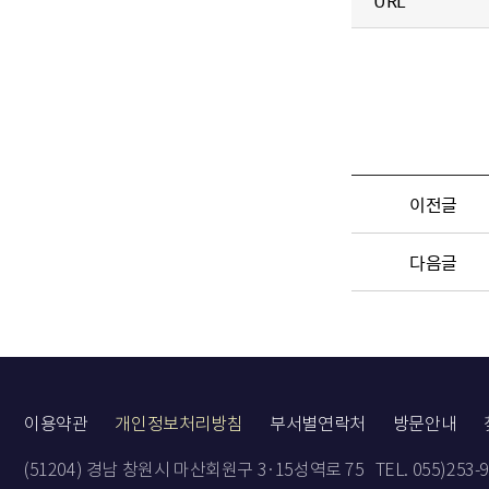
URL
이전글
다음글
이용약관
개인정보처리방침
부서별연락처
방문안내
(51204) 경남 창원시 마산회원구 3·15성역로 75
TEL. 055)253-