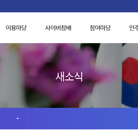
이용마당
사이버참배
참여마당
민
새소식