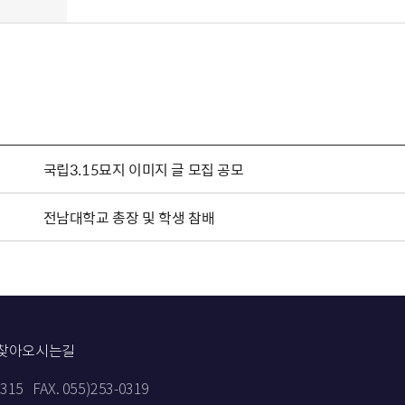
국립3.15묘지 이미지 글 모집 공모
전남대학교 총장 및 학생 참배
찾아오시는길
9315
FAX. 055)253-0319