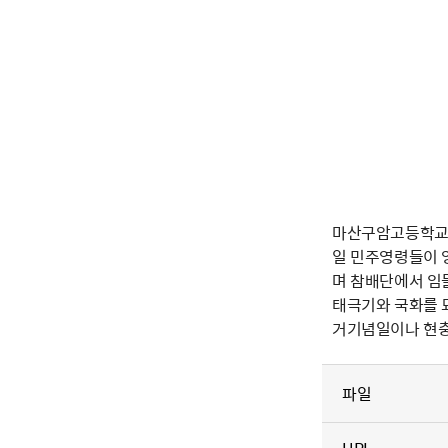
마산구암고등학교 
일 민주영령들이 
며 참배단에서 임
태극기와 국화를 
거기념일이나 현충
파일