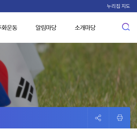
누리집 지도
주화운동
알림마당
소개마당