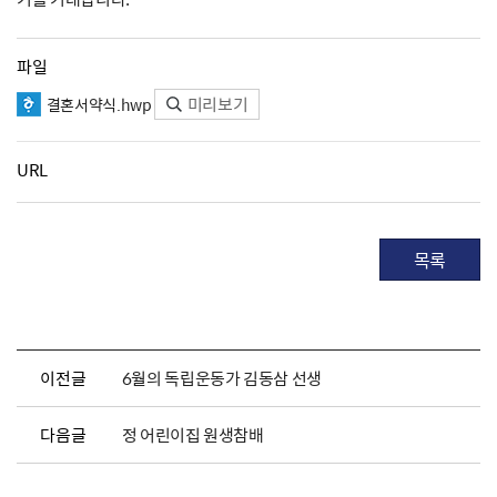
파일
미리보기
결혼서약식.hwp
URL
목록
이전글
6월의 독립운동가 김동삼 선생
다음글
정 어린이집 원생참배