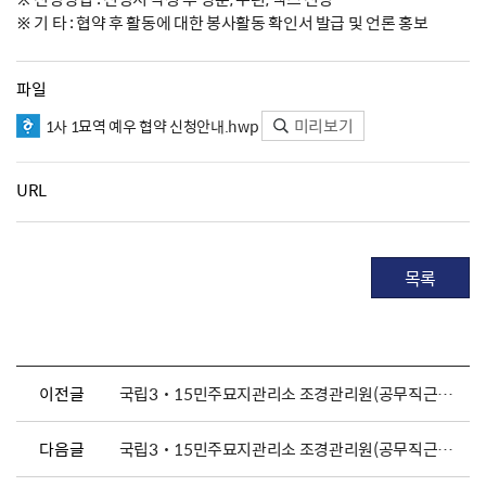
※ 기 타 : 협약 후 활동에 대한 봉사활동 확인서 발급 및 언론 홍보
파일
미리보기
1사 1묘역 예우 협약 신청안내.hwp
URL
목록
이전글
국립3˙15민주묘지관리소 조경관리원(공무직근로자) 채용 공고
다음글
국립3˙15민주묘지관리소 조경관리원(공무직근로자) 채용 공고