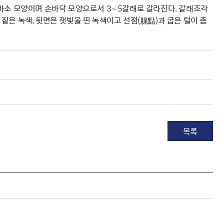
 바소 모양이며 손바닥 모양으로서 3∼5갈래로 갈라진다. 갈래조각
은 짙은 녹색, 뒷면은 잿빛을 띤 녹색이고 선점(腺點)과 굽은 털이 촘
목록