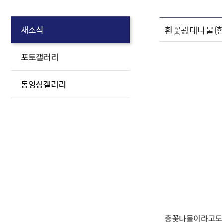
흰꽃광대나물(한
새소식
포토갤러리
동영상갤러리
층꽃나물이라고도 