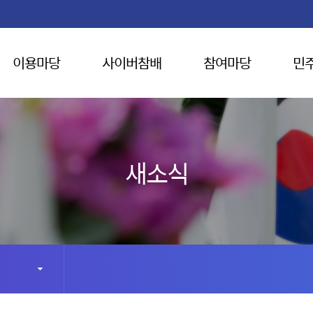
이용마당
사이버참배
참여마당
민
새소식