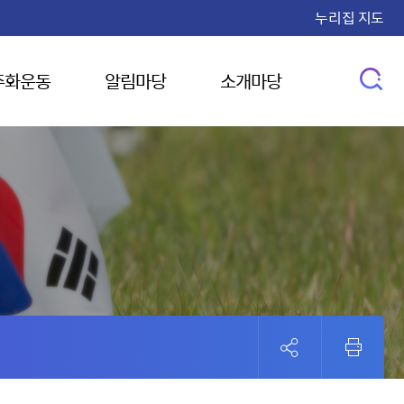
누리집 지도
주화운동
알림마당
소개마당