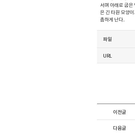
서며 아래로 굽은
은 긴 타원 모양이
촘하게 난다.
파일
URL
이전글
다음글