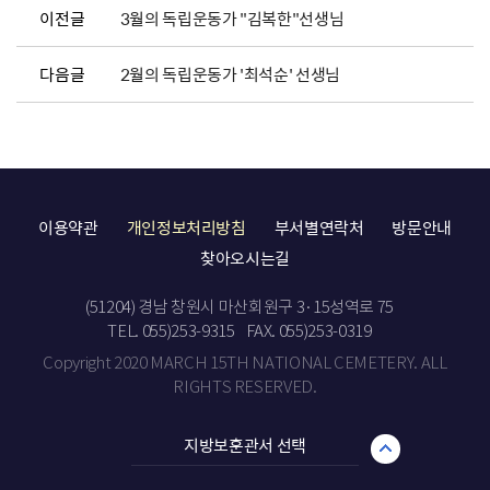
이전글
3월의 독립운동가 "김복한"선생님
다음글
2월의 독립운동가 '최석순' 선생님
이용약관
개인정보처리방침
부서별연락처
방문안내
찾아오시는길
(51204) 경남 창원시 마산회원구 3·15성역로 75
TEL. 055)253-9315
FAX. 055)253-0319
Copyright 2020 MARCH 15TH NATIONAL CEMETERY. ALL
RIGHTS RESERVED.
지방보훈관서 선택